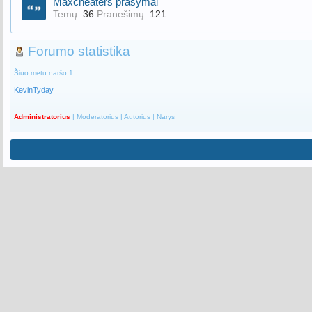
Maxcheaters prašymai
Temų:
36
Pranešimų:
121
Forumo statistika
Šiuo metu naršo:1
KevinTyday
Administratorius
| Moderatorius | Autorius | Narys