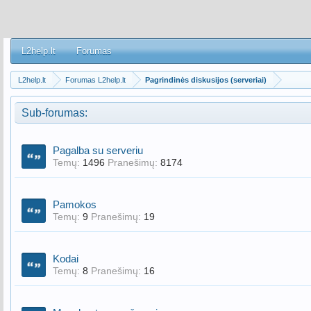
L2help.lt
Forumas
L2help.lt
Forumas L2help.lt
Pagrindinės diskusijos (serveriai)
Sub-forumas:
Pagalba su serveriu
Temų:
1496
Pranešimų:
8174
Pamokos
Temų:
9
Pranešimų:
19
Kodai
Temų:
8
Pranešimų:
16