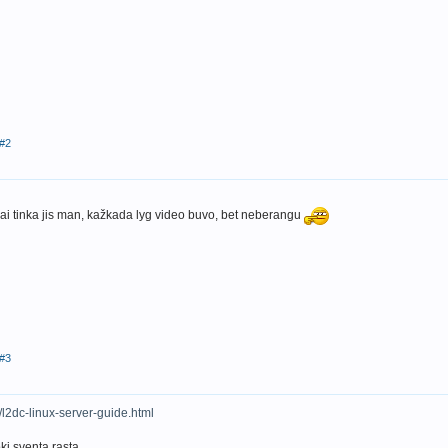
#2
bai tinka jis man, kažkada lyg video buvo, bet neberangu
#3
l2dc-linux-server-guide.html
koki sventa rasta