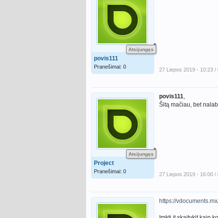
Atsijungęs
povis111
Pranešimai: 0
27 Liepos 2019 - 10:23 /
povis111
,
Šitą mačiau, bet nala
Atsijungęs
Project
Pranešimai: 0
27 Liepos 2019 - 16:00 /
https://vdocuments.mx/
Imkti it skaitykit kaip 