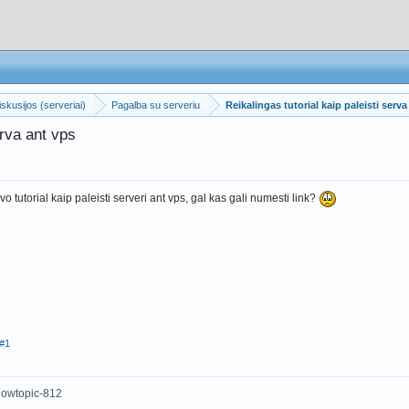
skusijos (serveriai)
Pagalba su serveriu
Reikalingas tutorial kaip paleisti serva
erva ant vps
o tutorial kaip paleisti serveri ant vps, gal kas gali numesti link?
#1
showtopic-812