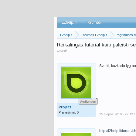
L2help.lt
Forumas
L2help.lt
Forumas L2help.lt
Pagrindinės di
Reikalingas tutorial kaip paleisti s
tutorial
Sveiki, kazkada lyg buv
Atsijungęs
Project
Pranešimai: 0
25 Liepos 2019 - 22:12 /
http://l2help.lt/forum/