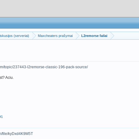
skusijos (serveriai)
Maxcheaters prašymai
L2remorse failai
om/topic/237443-l2remorse-classic-196-pack-source/
st? Aciu.
#1
om/file/kyDxd4K9M5T