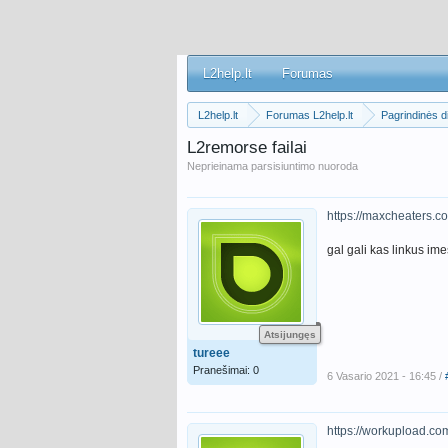
L2help.lt
Forumas
L2help.lt
Forumas L2help.lt
Pagrindinės di
L2remorse failai
Neprieinama parsisiuntimo nuoroda
https://maxcheaters.c
gal gali kas linkus ime
Atsijungęs
tureee
Pranešimai: 0
6 Vasario 2021 - 16:45 /
https://workupload.c