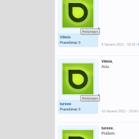
Atsijungęs
Vilmis
Pranešimai: 0
8 Vasario 2021 - 18:18 /
Vilmis
,
Aciu.
Atsijungęs
tureee
Pranešimai: 0
10 Vasario 2021 - 15:00 
tureee
,
Prašom.