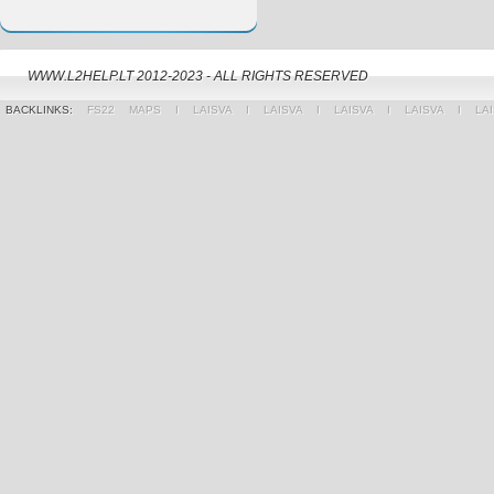
WWW.L2HELP.LT 2012-2023 - ALL RIGHTS RESERVED
BACKLINKS:
FS22 MAPS
Ι
LAISVA
Ι
LAISVA
Ι
LAISVA
Ι
LAISVA
Ι
LA