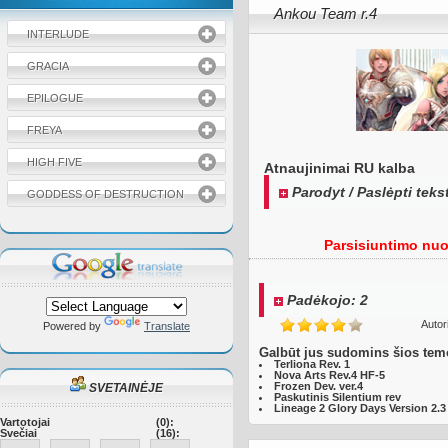
Ankou Team r.4
INTERLUDE
GRACIA
EPILOGUE
FREYA
HIGH FIVE
Atnaujinimai RU kalba
Parodyt / Paslėpti teks
GODDESS OF DESTRUCTION
Parsisiuntimo nuor
Padėkojo: 2
Autor
Powered by
Translate
Galbūt jus sudomins šios tem
Terliona Rev. 1
Nova Arts Rev.4 HF-5
Frozen Dev. ver.4
SVETAINĖJE
Paskutinis Silentium rev
Lineage 2 Glory Days Version 2.3
Vartotojai
(0):
Svečiai
(16):