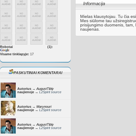
Informacija
Mielas klausytojau. Tu čia esi
Mes siūlome tau
užsiregistru
prisijungimo duomenis, tam, 
naujienas.
Robotai
(1):
Visame tinklapyje:
17
PASKUTINIAI KOMENTARAI
Autorius →
AugustTibly
naujienoje →
L2Spirit source
Autorius →
Marynouri
naujienoje →
L2Spirit source
Autorius →
AugustTibly
naujienoje →
L2Spirit source