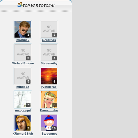
TOP VARTOTOJAI
1
2
martinex
Gerardas
3
4
MichaelEmone
Stevenethy
5
6
minde3a
rystoterae
7
8
mangopjut
Danielimibe
9
10
XRumer23fub
Stevennot