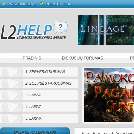
PRISIJUNGIMAS
REGISTRACIJA
PRADINIS
DISKUSIJŲ FORUMAS
P
1. SERVERIO KURIMAS
2. ECLIPSĖS PARUOŠIMAS
3. LAISVA
4. LAISVA
5. LAISVA
LINEAGE KATEGORIJOS
5 custom splash (interlude