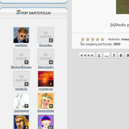
TOP VARTOTOJAI
[b]Medis p
Autorius:
maug
1
2
Šia naujieną peržiurėjo:
2820
martinex
Gerardas
< < < <
1
...
7
8
9
3
4
MichaelEmone
Stevenethy
5
6
minde3a
rystoterae
7
8
mangopjut
Danielimibe
9
10