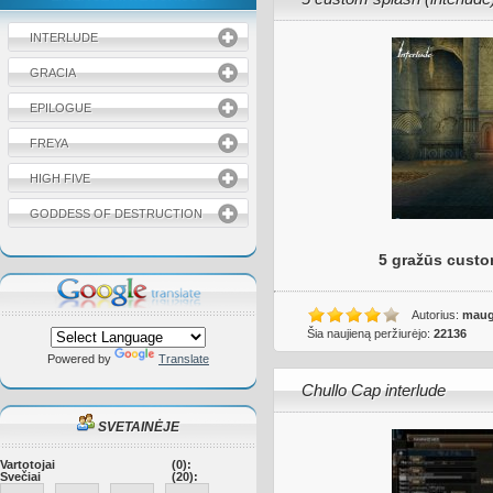
INTERLUDE
GRACIA
EPILOGUE
FREYA
HIGH FIVE
GODDESS OF DESTRUCTION
5 gražūs custom
Autorius:
maug
Šia naujieną peržiurėjo:
22136
Powered by
Translate
Chullo Cap interlude
SVETAINĖJE
Vartotojai
(0):
Svečiai
(20):