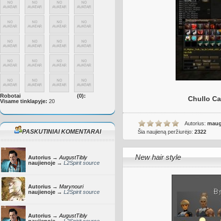
Robotai
(0):
Chullo Ca
Visame tinklapyje:
20
Autorius:
maug
PASKUTINIAI KOMENTARAI
Šia naujieną peržiurėjo:
2322
New hair style
Autorius →
AugustTibly
naujienoje →
L2Spirit source
Autorius →
Marynouri
naujienoje →
L2Spirit source
Autorius →
AugustTibly