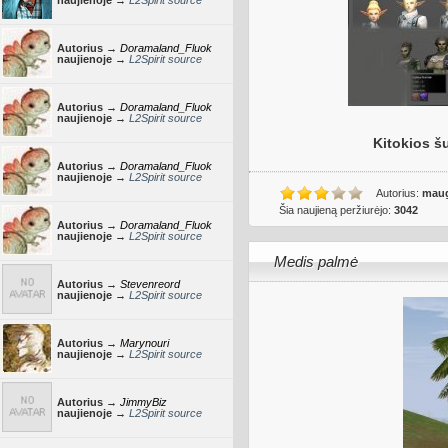
naujienoje →
L2Spirit source
Autorius →
Doramaland_Fluok
naujienoje →
L2Spirit source
Autorius →
Doramaland_Fluok
naujienoje →
L2Spirit source
Kitokios š
Autorius →
Doramaland_Fluok
naujienoje →
L2Spirit source
Autorius:
maug
Šia naujieną peržiurėjo:
3042
Autorius →
Doramaland_Fluok
naujienoje →
L2Spirit source
Medis palmė
Autorius →
Stevenreord
naujienoje →
L2Spirit source
Autorius →
Marynouri
naujienoje →
L2Spirit source
Autorius →
JimmyBiz
naujienoje →
L2Spirit source