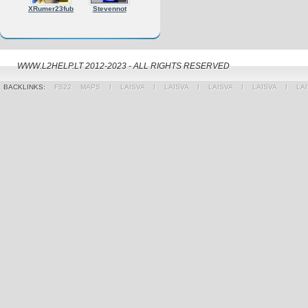
XRumer23fub
Stevennot
WWW.L2HELP.LT 2012-2023 - ALL RIGHTS RESERVED
BACKLINKS:
FS22 MAPS
Ι
LAISVA
Ι
LAISVA
Ι
LAISVA
Ι
LAISVA
Ι
LA