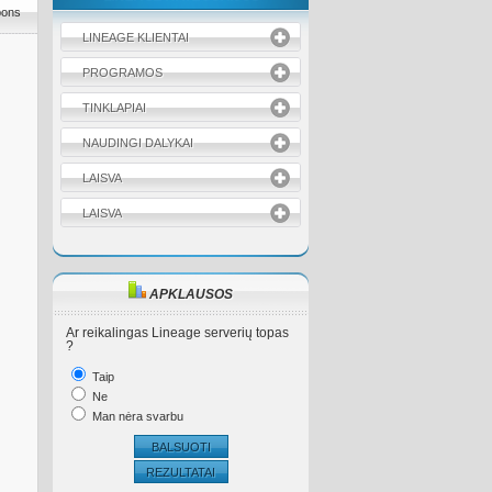
pons
LINEAGE KLIENTAI
PROGRAMOS
TINKLAPIAI
NAUDINGI DALYKAI
LAISVA
LAISVA
APKLAUSOS
Ar reikalingas Lineage serverių topas
?
Taip
Ne
Man nėra svarbu
BALSUOTI
REZULTATAI