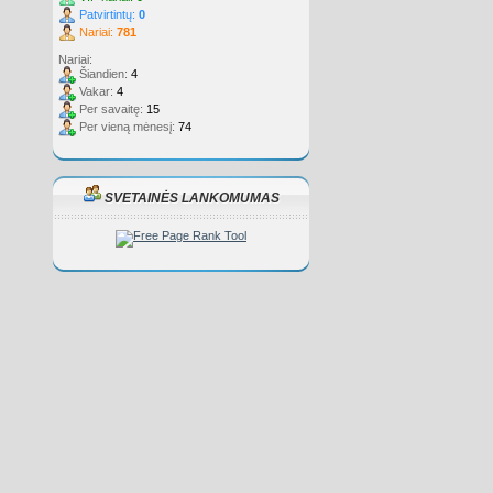
Patvirtintų:
0
Nariai:
781
Nariai:
Šiandien:
4
Vakar:
4
Per savaitę:
15
Per vieną mėnesį:
74
SVETAINĖS LANKOMUMAS