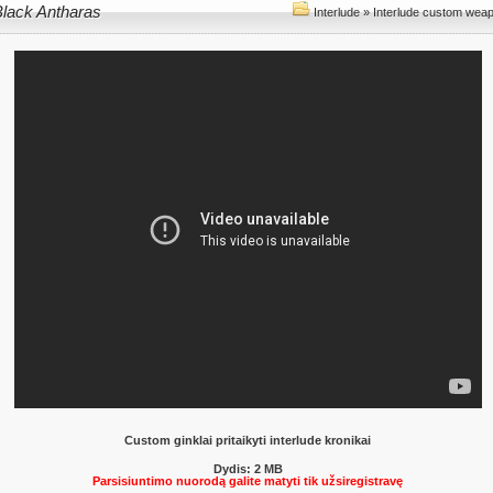
Black Antharas
Interlude
»
Interlude custom wea
Custom ginklai pritaikyti interlude kronikai
Dydis: 2 MB
Parsisiuntimo nuorodą galite matyti tik užsiregistravę