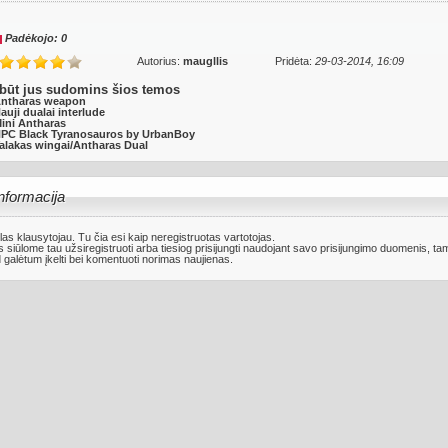
Padėkojo: 0
Autorius:
maugllis
Pridėta:
29-03-2014, 16:09
būt jus sudomins šios temos
ntharas weapon
auji dualai interlude
ini Antharas
PC Black Tyranosauros by UrbanBoy
alakas wingai/Antharas Dual
nformacija
las klausytojau. Tu čia esi kaip neregistruotas vartotojas.
 siūlome tau
užsiregistruoti
arba tiesiog prisijungti naudojant savo prisijungimo duomenis, ta
 galėtum įkelti bei komentuoti norimas naujienas.