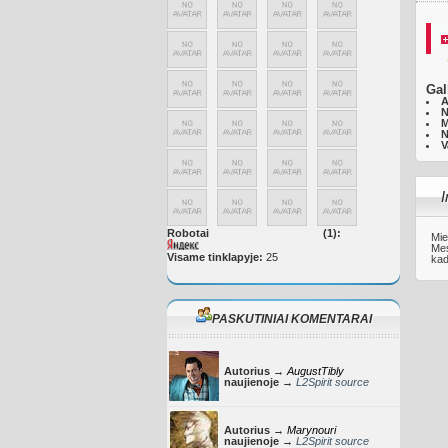
Gal
A
N
M
N
V
I
Robotai
(1):
Mie
Mes
Visame tinklapyje:
25
kad
PASKUTINIAI KOMENTARAI
Autorius →
AugustTibly
naujienoje →
L2Spirit source
Autorius →
Marynouri
naujienoje →
L2Spirit source