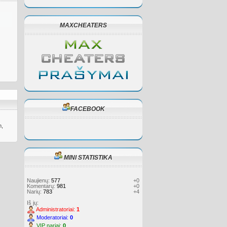
MAXCHEATERS
FACEBOOK
m,
MINI STATISTIKA
Naujienų:
577
+0
Komentarų:
981
+0
Narių:
783
+4
Iš jų:
Administratoriai:
1
Moderatoriai:
0
VIP nariai:
0