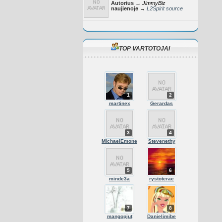
Autorius →
JimmyBiz
naujienoje →
L2Spirit source
TOP VARTOTOJAI
1
2
martinex
Gerardas
3
4
MichaelEmone
Stevenethy
5
6
minde3a
rystoterae
7
8
mangopjut
Danielimibe