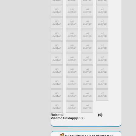
Robotai
(0):
Visame tinklapyje:
83