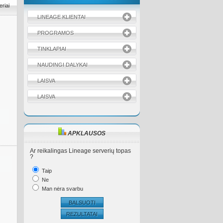
eriai
LINEAGE KLIENTAI
PROGRAMOS
TINKLAPIAI
NAUDINGI DALYKAI
LAISVA
LAISVA
APKLAUSOS
Ar reikalingas Lineage serverių topas
?
Taip
Ne
Man nėra svarbu
BALSUOTI
REZULTATAI