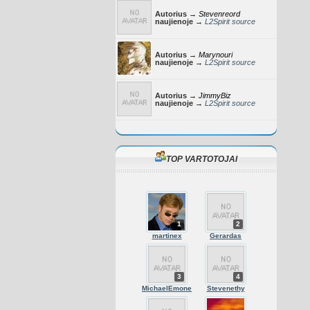
Autorius →
Stevenreord
naujienoje →
L2Spirit source
Autorius →
Marynouri
naujienoje →
L2Spirit source
Autorius →
JimmyBiz
naujienoje →
L2Spirit source
TOP VARTOTOJAI
1
2
martinex
Gerardas
3
4
MichaelEmone
Stevenethy