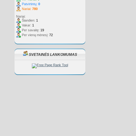
Patvirtintų:
0
Nariai:
780
Nariai:
Šiandien:
1
Vakar:
1
Per savaitę:
19
Per vieną mėnesį:
72
SVETAINĖS LANKOMUMAS