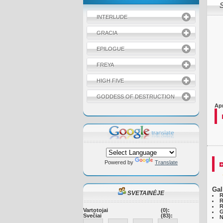
S
INTERLUDE
GRACIA
EPILOGUE
FREYA
HIGH FIVE
GODDESS OF DESTRUCTION
Ap
Powered by
Translate
Gal
SVETAINĖJE
R
R
R
Vartotojai
(0):
G
Svečiai
(83):
N