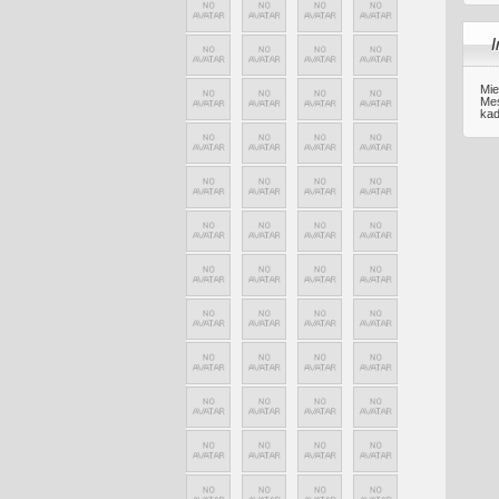
I
Mie
Mes
kad