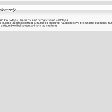
nformacija
las klausytojau. Tu čia esi kaip neregistruotas vartotojas.
 siūlome tau
užsiregistruoti
arba tiesiog prisijungti naudojant savo prisijungimo duomenis, ta
 galėtum įkelti bei komentuoti norimas naujienas.