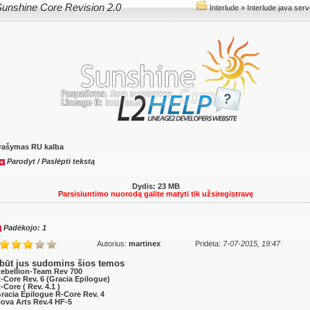
unshine Core Revision 2.0
Interlude
»
Interlude java serv
rašymas RU kalba
Parodyt / Paslėpti tekstą
Dydis: 23 MB
Parsisiuntimo nuorodą galite matyti tik užsiregistravę
Padėkojo: 1
Autorius:
martinex
Pridėta:
7-07-2015, 19:47
būt jus sudomins šios temos
ebellion-Team Rev 700
-Core Rev. 6 (Gracia Epilogue)
-Core ( Rev. 4.1 )
racia Epilogue R-Core Rev. 4
ova Arts Rev.4 HF-5