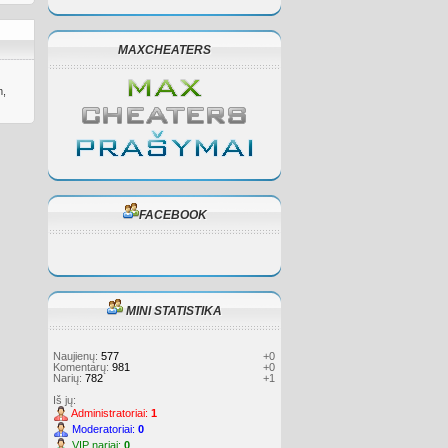
MAXCHEATERS
m,
FACEBOOK
MINI STATISTIKA
Naujienų:
577
+0
Komentarų:
981
+0
Narių:
782
+1
Iš jų:
Administratoriai:
1
Moderatoriai:
0
VIP nariai:
0