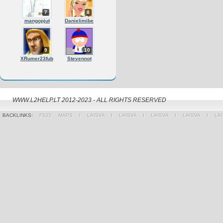
7
8
mangopjut
Danielimibe
9
10
XRumer23fub
Stevennot
WWW.L2HELP.LT 2012-2023 - ALL RIGHTS RESERVED
BACKLINKS:
FS22 MAPS
Ι
LAISVA
Ι
LAISVA
Ι
LAISVA
Ι
LAISVA
Ι
LA