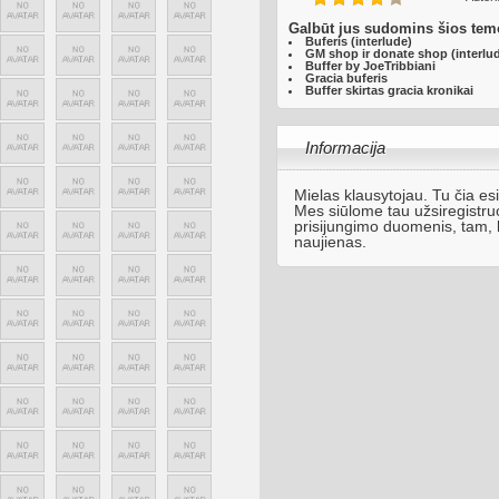
Galbūt jus sudomins šios tem
Buferis (interlude)
GM shop ir donate shop (interlu
Buffer by JoeTribbiani
Gracia buferis
Buffer skirtas gracia kronikai
Informacija
Mielas klausytojau. Tu čia esi
Mes siūlome tau
užsiregistru
prisijungimo duomenis, tam, 
naujienas.