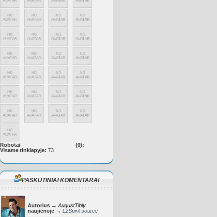
Robotai
(0):
Visame tinklapyje:
73
PASKUTINIAI KOMENTARAI
Autorius →
AugustTibly
naujienoje →
L2Spirit source