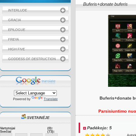
Buferis+donate buferis
INTERLUDE
GRACIA
EPILOGUE
FREYA
HIGH FIVE
GODDESS OF DESTRUCTION
Buferis+donate bu
Powered by
Translate
Parsisiuntimo nuor
SVETAINĖJE
Padėkojo: 5
Vartotojai
(0):
Svečiai
(73):
Autor