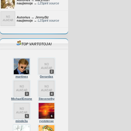
Autorius →
Marynouri
naujienoje →
L2Spirit source
Autorius →
JimmyBiz
naujienoje →
L2Spirit source
TOP VARTOTOJAI
1
2
martinex
Gerardas
3
4
MichaelEmone
Stevenethy
5
6
minde3a
rystoterae