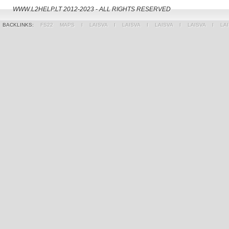
WWW.L2HELP.LT 2012-2023 - ALL RIGHTS RESERVED
BACKLINKS:
FS22 MAPS
Ι
LAISVA
Ι
LAISVA
Ι
LAISVA
Ι
LAISVA
Ι
LA