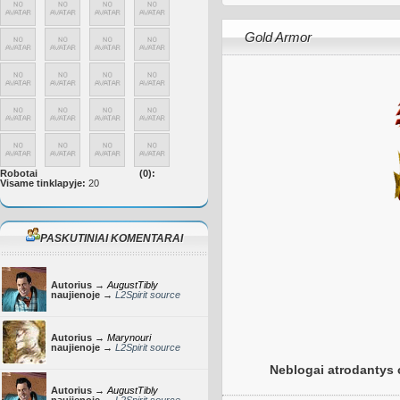
Gold Armor
Robotai
(0):
Visame tinklapyje:
20
PASKUTINIAI KOMENTARAI
Autorius →
AugustTibly
naujienoje →
L2Spirit source
Autorius →
Marynouri
naujienoje →
L2Spirit source
Neblogai atrodantys 
Autorius →
AugustTibly