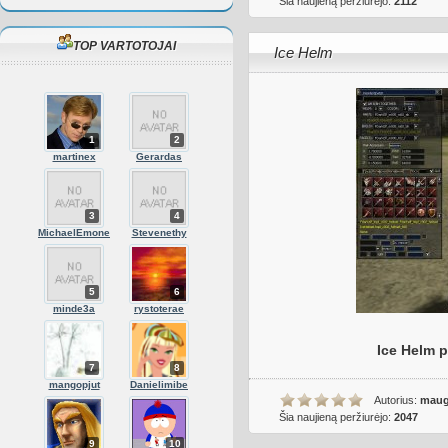
Šia naujieną peržiurėjo:
2112
TOP VARTOTOJAI
Ice Helm
1
2
martinex
Gerardas
3
4
MichaelEmone
Stevenethy
5
6
minde3a
rystoterae
Ice Helm p
7
8
mangopjut
Danielimibe
Autorius:
maug
Šia naujieną peržiurėjo:
2047
9
10