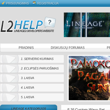
PRISIJUNGIMAS
REGISTRACIJA
PRADINIS
DISKUSIJŲ FORUMAS
P
1. SERVERIO KURIMAS
2. ECLIPSĖS PARUOŠIMAS
3. LAISVA
4. LAISVA
5. LAISVA
LINEAGE KATEGORIJOS
[L2j] Custom Wavy Set