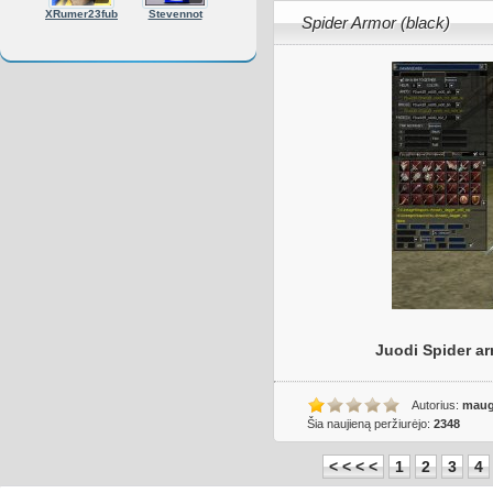
XRumer23fub
Stevennot
Spider Armor (black)
Juodi Spider arm
Autorius:
maug
Šia naujieną peržiurėjo:
2348
< < < <
1
2
3
4