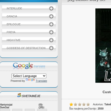
INTERLUDE
GRACIA
EPILOGUE
FREYA
HIGH FIVE
GODDESS OF DESTRUCTION
Powered by
Translate
Cust
SVETAINĖJE
Autorius:
Take
Vartotojai
(0):
Svečiai
(20):
Šia naujieną peržiurėjo:
2550