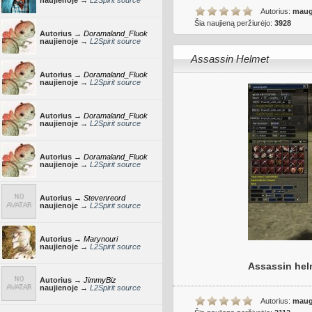
naujienoje →
L2Spirit source
Autorius:
maug
Šia naujieną peržiurėjo:
3928
Autorius →
Doramaland_Fluok
naujienoje →
L2Spirit source
Assassin Helmet
Autorius →
Doramaland_Fluok
naujienoje →
L2Spirit source
Autorius →
Doramaland_Fluok
naujienoje →
L2Spirit source
Autorius →
Doramaland_Fluok
naujienoje →
L2Spirit source
Autorius →
Stevenreord
naujienoje →
L2Spirit source
Autorius →
Marynouri
naujienoje →
L2Spirit source
Assassin helm
Autorius →
JimmyBiz
naujienoje →
L2Spirit source
Autorius:
maug