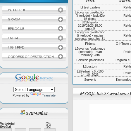
TEMA
KATEG
Lf test zaideju
Rekl
INTERLUDE
L2cygnus gve/faction
(interlude) - lapkričio
Rekl
15 dieną!
GRACIA
[l2j]l2apollo
2019/02/23 18:00
Rekl
EPILOGUE
gmt+2!
L2cygnus gve/faction
(interlude) - naujas
Rekl
FREYA
sezonas gegužės 31
Fildena
Off-Topic 
HIGH FIVE
L2cygnus faction/gve
(interlude) - start
Rekl
february 28th
GODDESS OF DESTRUCTION
Serverio paleidimas
Pagalba su
L2custom
Rekl
L2lifedrain c6 x100
Rekl
14. 10. 2023!
Serveris
Komandos
MYSQL 5.5.27 windows x
Powered by
Translate
SVETAINĖJE
Vartotojai
(0):
Svečiai
(90):