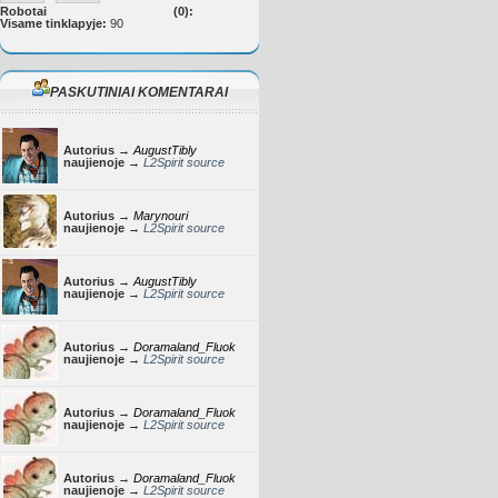
Robotai
(0):
Visame tinklapyje:
90
PASKUTINIAI KOMENTARAI
Autorius →
AugustTibly
naujienoje →
L2Spirit source
Autorius →
Marynouri
naujienoje →
L2Spirit source
Autorius →
AugustTibly
naujienoje →
L2Spirit source
Autorius →
Doramaland_Fluok
naujienoje →
L2Spirit source
Autorius →
Doramaland_Fluok
naujienoje →
L2Spirit source
Autorius →
Doramaland_Fluok
naujienoje →
L2Spirit source