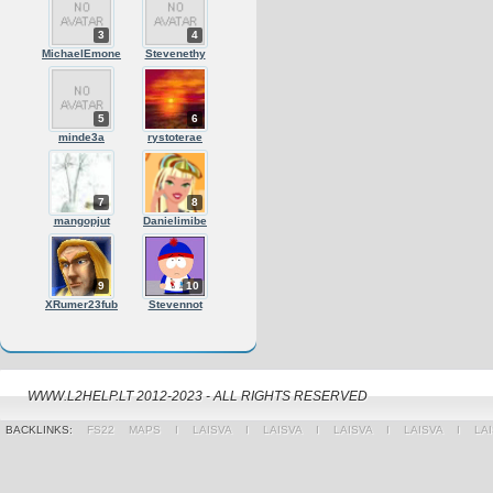
3
4
MichaelEmone
Stevenethy
5
6
minde3a
rystoterae
7
8
mangopjut
Danielimibe
9
10
XRumer23fub
Stevennot
WWW.L2HELP.LT 2012-2023 - ALL RIGHTS RESERVED
BACKLINKS:
FS22 MAPS
Ι
LAISVA
Ι
LAISVA
Ι
LAISVA
Ι
LAISVA
Ι
LA