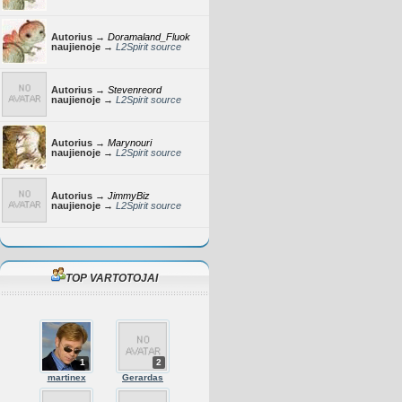
Autorius →
Doramaland_Fluok
naujienoje →
L2Spirit source
Autorius →
Stevenreord
naujienoje →
L2Spirit source
Autorius →
Marynouri
naujienoje →
L2Spirit source
Autorius →
JimmyBiz
naujienoje →
L2Spirit source
TOP VARTOTOJAI
1
2
martinex
Gerardas