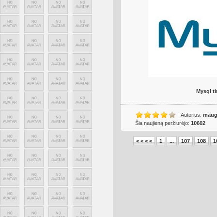
Mysql t
Autorius:
maugl
Šia naujieną peržiurėjo:
10602
< < < <
1
...
107
108
1