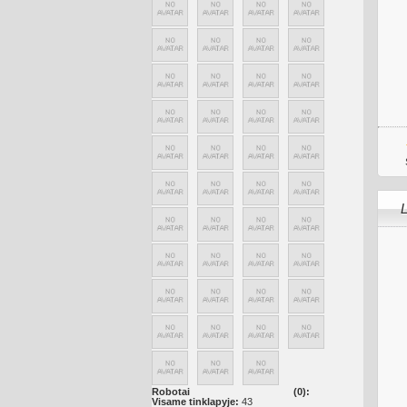
L
Robotai
(0):
Visame tinklapyje:
43