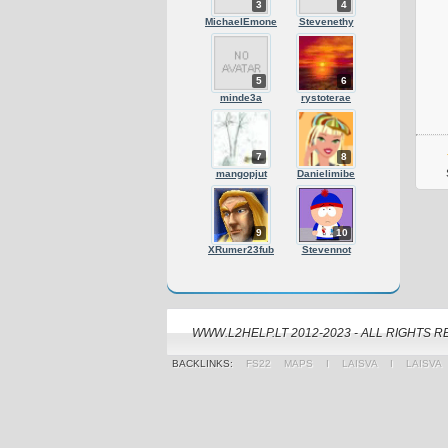
3
4
MichaelEmone
Stevenethy
5
6
minde3a
rystoterae
7
8
mangopjut
Danielimibe
9
10
XRumer23fub
Stevennot
WWW.L2HELP.LT 2012-2023 - ALL RIGHTS 
BACKLINKS:
FS22 MAPS
Ι
LAISVA
Ι
LAISVA