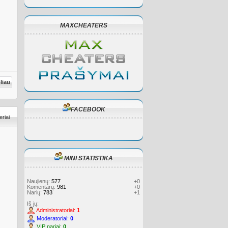
MAXCHEATERS
oliau
FACEBOOK
eriai
MINI STATISTIKA
Naujienų:
577
+0
Komentarų:
981
+0
Narių:
783
+1
Iš jų:
Administratoriai:
1
Moderatoriai:
0
VIP nariai:
0