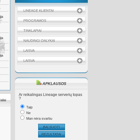
S
LINEAGE KLIENTAI
ja
PROGRAMOS
TINKLAPIAI
ja
NAUDINGI DALYKAI
LAISVA
ja
LAISVA
APKLAUSOS
Ar reikalingas Lineage serverių topas
?
failai
Taip
Ne
Man nėra svarbu
BALSUOTI
REZULTATAI