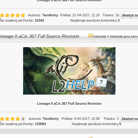
Lineage II aCis 368 Full Source Revision
Autorius:
TwoNotty
Pridėta:
21-04-2017, 11:19
Thanks: 16
Skaityti t
Šia naujieną peržiurėjo:
22342
Naujienoje parašyta komentarų
3
ineage II aCis 367 Full Source Revision
Interlude
»
Interlude java serv
Lineage II aCis 367 Full Source Revision
Autorius:
TwoNotty
Pridėta:
9-04-2017, 15:58
Thanks: 3
Skaityti to
Šia naujieną peržiurėjo:
133083
Naujienoje parašyta komentarų
5