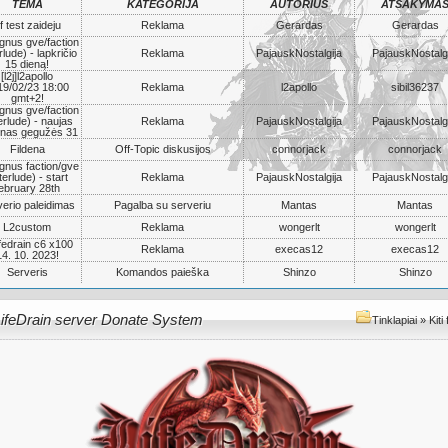
TEMA
KATEGORIJA
AUTORIUS
ATSAKYMA
f test zaideju
Reklama
Gerardas
Gerardas
gnus gve/faction
rlude) - lapkričio
Reklama
PajauskNostalgija
PajauskNostalgi
15 dieną!
[l2j]l2apollo
19/02/23 18:00
Reklama
l2apollo
sibil36237
gmt+2!
gnus gve/faction
erlude) - naujas
Reklama
PajauskNostalgija
PajauskNostalgi
nas gegužės 31
Fildena
Off-Topic diskusijos
connorjack
connorjack
gnus faction/gve
terlude) - start
Reklama
PajauskNostalgija
PajauskNostalgi
ebruary 28th
erio paleidimas
Pagalba su serveriu
Mantas
Mantas
L2custom
Reklama
wongerlt
wongerlt
ifedrain c6 x100
Reklama
execas12
execas12
14. 10. 2023!
Serveris
Komandos paieška
Shinzo
Shinzo
ifeDrain server Donate System
Tinklapiai
»
Kiti 