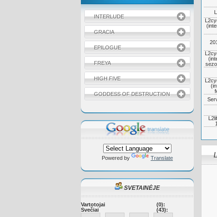
L
INTERLUDE
L2cy
(inte
GRACIA
20
EPILOGUE
L2cy
(int
FREYA
sezo
HIGH FIVE
L2cy
(in
f
GODDESS OF DESTRUCTION
Serv
L2l
L
Powered by
Translate
SVETAINĖJE
Vartotojai
(0):
Svečiai
(43):