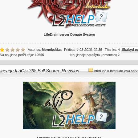
LifeDrain server Donate System
Autorius:
Monoksidas
Pridėta:
4-03-2018, 22:35
Thanks: 4
Skaityti t
Šia naujieną peržiurėjo:
10555
Naujienoje parašyta komentarų
2
ineage II aCis 368 Full Source Revision
Interlude
»
Interlude java serv