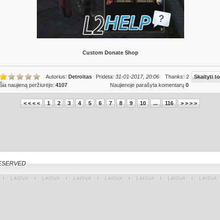
Custom Donate Shop
Autorius:
Detroitas
Pridėta:
31-01-2017, 20:06
Thanks: 2
Skaityti to
Šia naujieną peržiurėjo:
4107
Naujienoje parašyta komentarų
0
< < < <
1
2
3
4
5
6
7
8
9
10
...
116
> > > >
RESERVED
Ι
LAISVA
Ι
LAISVA
Ι
LAISVA
Ι
LAISVA
Ι
LAISVA
Ι
LAISVA
Ι
LAISVA