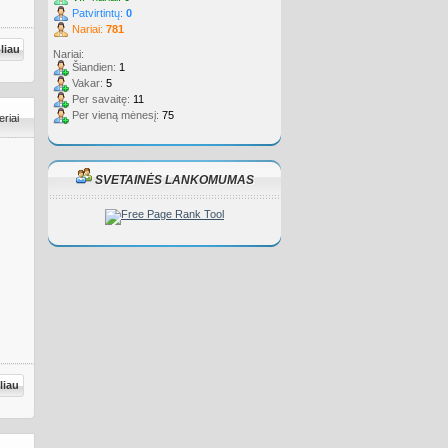
Patvirtintų:
0
Nariai:
781
oliau
Nariai:
Šiandien:
1
Vakar:
5
Per savaitę:
11
Per vieną mėnesį:
75
eriai
SVETAINĖS LANKOMUMAS
liau