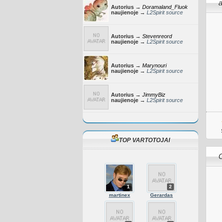
a
Autorius →
Doramaland_Fluok
naujienoje →
L2Spirit source
Autorius →
Stevenreord
naujienoje →
L2Spirit source
Autorius →
Marynouri
naujienoje →
L2Spirit source
Autorius →
JimmyBiz
naujienoje →
L2Spirit source
TOP VARTOTOJAI
1
2
martinex
Gerardas