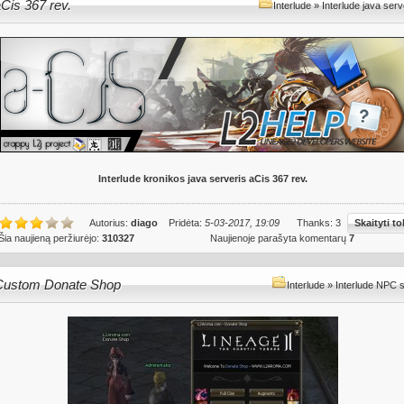
Cis 367 rev.
Interlude
»
Interlude java serv
Interlude kronikos java serveris aCis 367 rev.
Autorius:
diago
Pridėta:
5-03-2017, 19:09
Thanks: 3
Skaityti to
Šia naujieną peržiurėjo:
310327
Naujienoje parašyta komentarų
7
Custom Donate Shop
Interlude
»
Interlude NPC 