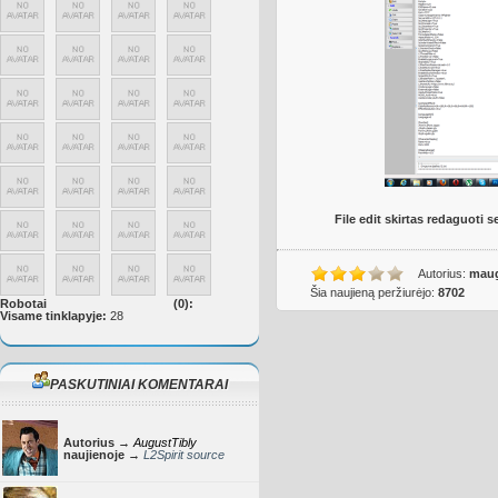
File edit skirtas redaguoti 
Autorius:
maug
Šia naujieną peržiurėjo:
8702
Robotai
(0):
Visame tinklapyje:
28
PASKUTINIAI KOMENTARAI
Autorius →
AugustTibly
naujienoje →
L2Spirit source