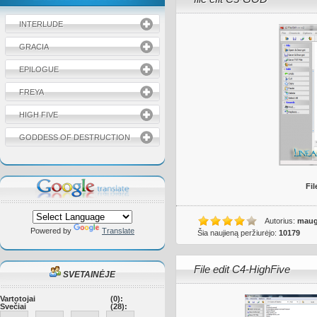
INTERLUDE
GRACIA
EPILOGUE
FREYA
HIGH FIVE
GODDESS OF DESTRUCTION
Fi
Autorius:
maug
Powered by
Translate
Šia naujieną peržiurėjo:
10179
File edit C4-HighFive
SVETAINĖJE
Vartotojai
(0):
Svečiai
(28):