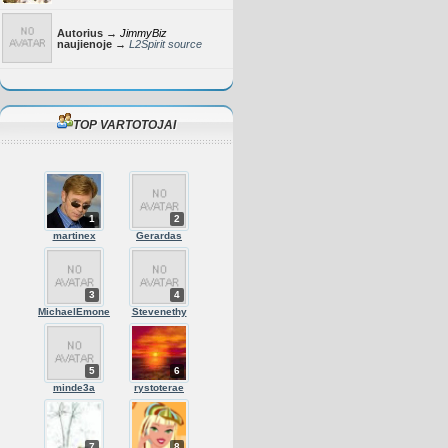
Autorius →
JimmyBiz
naujienoje →
L2Spirit source
TOP VARTOTOJAI
1
2
martinex
Gerardas
3
4
MichaelEmone
Stevenethy
5
6
minde3a
rystoterae
7
8