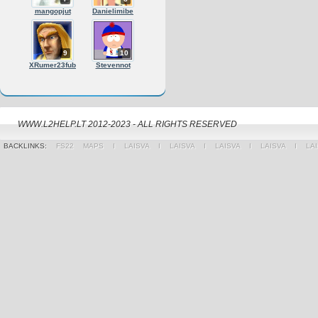
mangopjut
Danielimibe
9
10
XRumer23fub
Stevennot
WWW.L2HELP.LT 2012-2023 - ALL RIGHTS RESERVED
BACKLINKS:
FS22 MAPS
Ι
LAISVA
Ι
LAISVA
Ι
LAISVA
Ι
LAISVA
Ι
LA