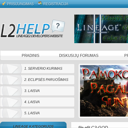
PRISIJUNGIMAS
REGISTRACIJA
PRADINIS
DISKUSIJŲ FORUMAS
P
1. SERVERIO KURIMAS
2. ECLIPSĖS PARUOŠIMAS
3. LAISVA
4. LAISVA
5. LAISVA
LINEAGE KATEGORIJOS
file efit C3-GOD