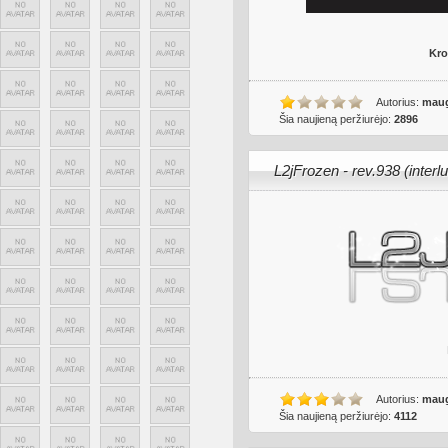
Kro
Autorius:
maug
Šia naujieną peržiurėjo:
2896
L2jFrozen - rev.938 (interl
Autorius:
maug
Šia naujieną peržiurėjo:
4112