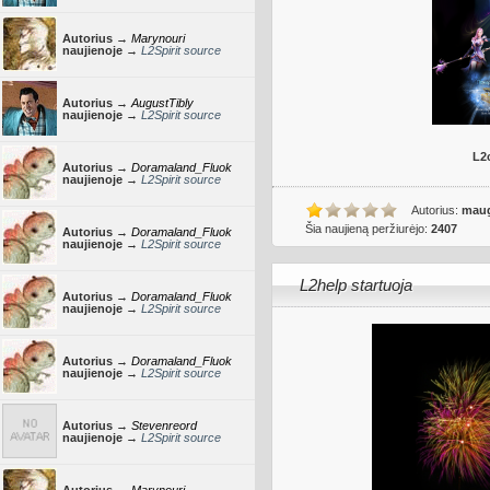
Autorius →
Marynouri
naujienoje →
L2Spirit source
Autorius →
AugustTibly
naujienoje →
L2Spirit source
L2c
Autorius →
Doramaland_Fluok
naujienoje →
L2Spirit source
Autorius:
maug
Šia naujieną peržiurėjo:
2407
Autorius →
Doramaland_Fluok
naujienoje →
L2Spirit source
L2help startuoja
Autorius →
Doramaland_Fluok
naujienoje →
L2Spirit source
Autorius →
Doramaland_Fluok
naujienoje →
L2Spirit source
Autorius →
Stevenreord
naujienoje →
L2Spirit source