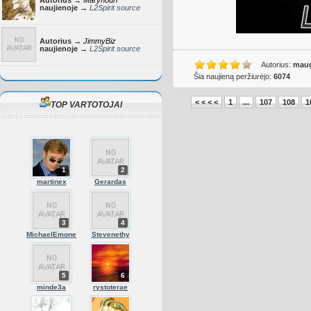
Autorius →
Marynouri
naujienoje →
L2Spirit source
Autorius →
JimmyBiz
naujienoje →
L2Spirit source
Autorius:
maug
Šia naujieną peržiurėjo:
6074
< < < <
1
...
107
108
1
TOP VARTOTOJAI
1
2
martinex
Gerardas
3
4
MichaelEmone
Stevenethy
5
6
minde3a
rystoterae