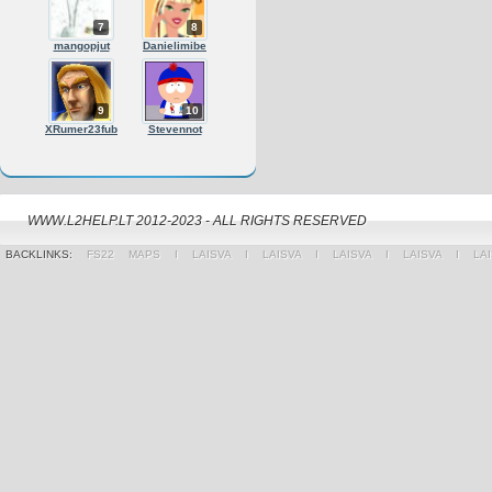
7
8
mangopjut
Danielimibe
9
10
XRumer23fub
Stevennot
WWW.L2HELP.LT 2012-2023 - ALL RIGHTS RESERVED
BACKLINKS:
FS22 MAPS
Ι
LAISVA
Ι
LAISVA
Ι
LAISVA
Ι
LAISVA
Ι
LA