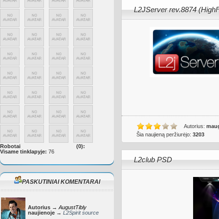
L2JServer rev.8874 (HighF
Autorius:
maug
Šia naujieną peržiurėjo:
3203
Robotai
(0):
Visame tinklapyje:
76
L2club PSD
PASKUTINIAI KOMENTARAI
Autorius →
AugustTibly
naujienoje →
L2Spirit source