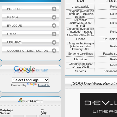
TEMA
KATEG
Lf test zaideju
Rekl
INTERLUDE
L2cygnus gve/faction
(interlude) - lapkričio
Rekl
15 dieną!
GRACIA
[l2j]l2apollo
2019/02/23 18:00
Rekl
EPILOGUE
gmt+2!
L2cygnus gve/faction
(interlude) - naujas
Rekl
FREYA
sezonas gegužės 31
Fildena
Off-Topic 
HIGH FIVE
L2cygnus faction/gve
(interlude) - start
Rekl
february 28th
GODDESS OF DESTRUCTION
Serverio paleidimas
Pagalba su
L2custom
Rekl
L2lifedrain c6 x100
Rekl
14. 10. 2023!
Serveris
Komandos
[GOD] Dev-World Rev 24
Powered by
Translate
SVETAINĖJE
Vartotojai
(0):
Svečiai
(76):