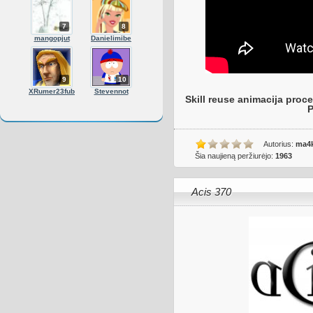
7
8
mangopjut
Danielimibe
9
10
XRumer23fub
Stevennot
Skill reuse animacija procen
P
Autorius:
ma4
Šia naujieną peržiurėjo:
1963
Acis 370