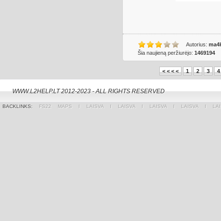
Autorius:
ma4
Šia naujieną peržiurėjo:
1469194
< < < <
1
2
3
4
WWW.L2HELP.LT 2012-2023 - ALL RIGHTS RESERVED
BACKLINKS:
FS22 MAPS
Ι
LAISVA
Ι
LAISVA
Ι
LAISVA
Ι
LAISVA
Ι
LA