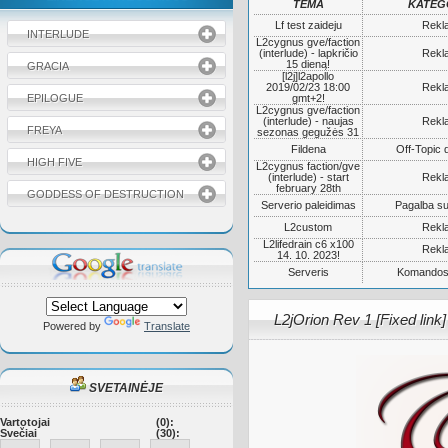
TEMA
KATEG
Lf test zaideju
Rekl
INTERLUDE
L2cygnus gve/faction
(interlude) - lapkričio
Rekl
15 dieną!
GRACIA
[l2j]l2apollo
2019/02/23 18:00
Rekl
EPILOGUE
gmt+2!
L2cygnus gve/faction
(interlude) - naujas
Rekl
FREYA
sezonas gegužės 31
Fildena
Off-Topic 
HIGH FIVE
L2cygnus faction/gve
(interlude) - start
Rekl
february 28th
GODDESS OF DESTRUCTION
Serverio paleidimas
Pagalba su
L2custom
Rekl
L2lifedrain c6 x100
Rekl
14. 10. 2023!
Serveris
Komandos
L2jOrion Rev 1 [Fixed link]
Powered by
Translate
SVETAINĖJE
Vartotojai
(0):
Svečiai
(30):