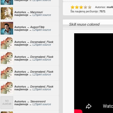
naujienoje →
L2Spirit source
Autorius:
ma4
Šia naujieną peržiurėjo:
7571
Autorius →
Marynouri
naujienoje →
L2Spirit source
Skill reuse colored
Autorius →
AugustTibly
naujienoje →
L2Spirit source
Autorius →
Doramaland_Fluok
naujienoje →
L2Spirit source
Autorius →
Doramaland_Fluok
naujienoje →
L2Spirit source
Autorius →
Doramaland_Fluok
naujienoje →
L2Spirit source
Autorius →
Doramaland_Fluok
naujienoje →
L2Spirit source
Autorius →
Stevenreord
naujienoje →
L2Spirit source