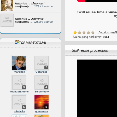
Autorius →
Marynouri
naujienoje →
L2Spirit source
Skill reuse time animac
s
Autorius →
JimmyBiz
naujienoje →
L2Spirit source
Autorius:
ma4
Šia naujieną peržiurėjo:
1961
TOP VARTOTOJAI
Skill reuse procentais
1
2
martinex
Gerardas
3
4
MichaelEmone
Stevenethy
5
6
minde3a
rystoterae