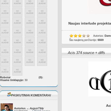
Naujas interlude projekta
Autorius:
Dam
Šia naujieną peržiurėjo:
6669
Acis 374 source + diffs
Robotai
(0):
Visame tinklapyje:
30
PASKUTINIAI KOMENTARAI
Ac
Autorius →
AugustTibly