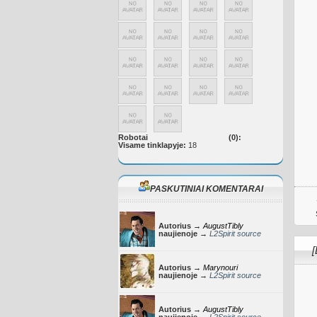
Robotai
(0):
Visame tinklapyje:
18
PASKUTINIAI KOMENTARAI
Autorius →
AugustTibly
naujienoje →
L2Spirit source
[
Autorius →
Marynouri
naujienoje →
L2Spirit source
Autorius →
AugustTibly