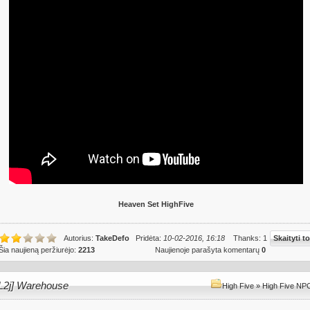
Heaven Set HighFive
Autorius:
TakeDefo
Pridėta:
10-02-2016, 16:18
Thanks: 1
Skaityti to
Šia naujieną peržiurėjo:
2213
Naujienoje parašyta komentarų
0
[L2j] Warehouse
High Five
»
High Five NPC 