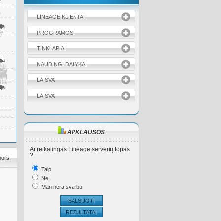
S
LINEAGE KLIENTAI
ja
PROGRAMOS
TINKLAPIAI
ja
NAUDINGI DALYKAI
LAISVA
ja
LAISVA
APKLAUSOS
Ar reikalingas Lineage serverių topas
?
mors
Taip
Ne
Man nėra svarbu
BALSUOTI
REZULTATAI