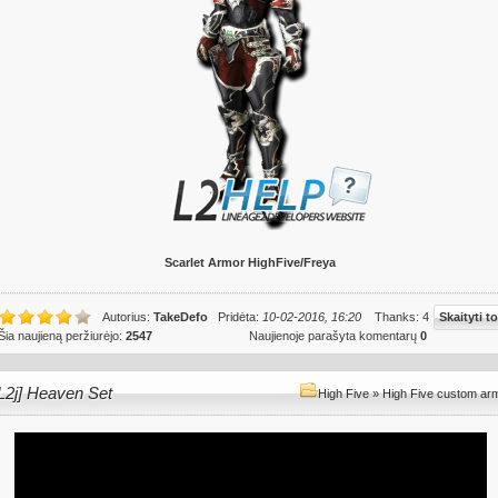
Scarlet Armor HighFive/Freya
Autorius:
TakeDefo
Pridėta:
10-02-2016, 16:20
Thanks: 4
Skaityti to
Šia naujieną peržiurėjo:
2547
Naujienoje parašyta komentarų
0
L2j] Heaven Set
High Five
»
High Five custom ar