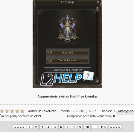
Augmenteris skirtas HighFive kronikai
Autorius:
TakeDefo
Pridėta:
9-02-2016, 11:37
Thanks: 0
Skaityti to
Šia naujieną peržiurėjo:
2199
Naujienoje parašyta komentarų
0
< < < <
1
2
3
4
5
6
7
8
9
10
...
116
> > > >