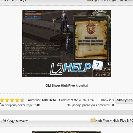
GM Shop HighFive kronikai
Autorius:
TakeDefo
Pridėta:
9-02-2016, 11:40
Thanks: 3
Skaityti to
Šia naujieną peržiurėjo:
3501
Naujienoje parašyta komentarų
0
L2j] Augmenter
High Five
»
High Five NPC 