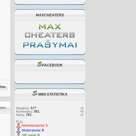
MAXCHEATERS
FACEBOOK
liau
MINI STATISTIKA
mors
Naujienų:
577
+0
Komentarų:
981
+0
Narių:
783
+2
Iš jų:
Administratoriai:
1
Moderatoriai:
0
VIP nariai:
0