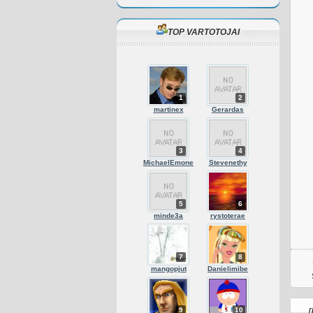
TOP VARTOTOJAI
1
2
martinex
Gerardas
3
4
MichaelEmone
Stevenethy
5
6
minde3a
rystoterae
7
8
mangopjut
Danielimibe
9
10