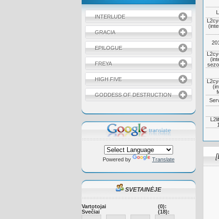
L
INTERLUDE
L2cy
(inte
GRACIA
20
EPILOGUE
L2cy
(int
FREYA
sezo
HIGH FIVE
L2cy
(in
f
GODDESS OF DESTRUCTION
Serv
L2l
[
Powered by
Translate
SVETAINĖJE
Vartotojai
(0):
Svečiai
(18):