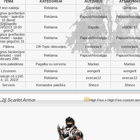
TEMA
KATEGORIJA
AUTORIUS
ATSAKYMA
f test zaideju
Reklama
Gerardas
Gerardas
gnus gve/faction
rlude) - lapkričio
Reklama
PajauskNostalgija
PajauskNostalgi
15 dieną!
[l2j]l2apollo
19/02/23 18:00
Reklama
l2apollo
sibil36237
gmt+2!
gnus gve/faction
erlude) - naujas
Reklama
PajauskNostalgija
PajauskNostalgi
nas gegužės 31
Fildena
Off-Topic diskusijos
connorjack
connorjack
gnus faction/gve
terlude) - start
Reklama
PajauskNostalgija
PajauskNostalgi
ebruary 28th
erio paleidimas
Pagalba su serveriu
Mantas
Mantas
L2custom
Reklama
wongerlt
wongerlt
ifedrain c6 x100
Reklama
execas12
execas12
14. 10. 2023!
Serveris
Komandos paieška
Shinzo
Shinzo
L2j] Scarlet Armor
High Five
»
High Five custom ar