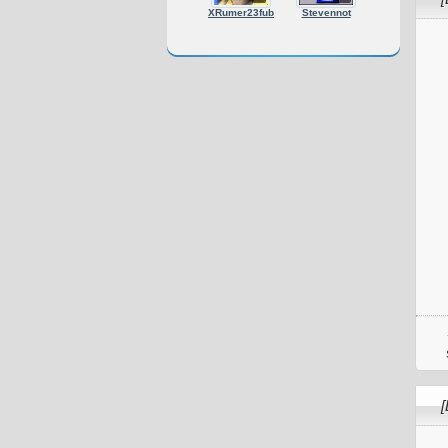
XRumer23fub
Stevennot
[