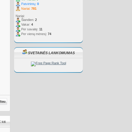
Patvirtintų:
0
Nariai:
781
Nariai:
Šiandien:
2
Vakar:
4
Per savaitę:
11
Per vieną mėnesį:
74
SVETAINĖS LANKOMUMAS
liau
kiti