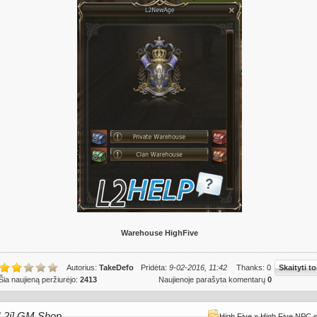
Warehouse HighFive
Autorius:
TakeDefo
Pridėta:
9-02-2016, 11:42
Thanks: 0
Skaityti to
Šia naujieną peržiurėjo:
2413
Naujienoje parašyta komentarų
0
[L2j] GM Shop
High Five
»
High Five NPC 