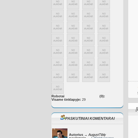
Robotai
(0):
Visame tinklapyje:
29
[
PASKUTINIAI KOMENTARAI
Autorius →
AugustTibly