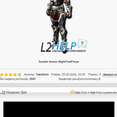
Scarlet Armor HighFive/Freya
Autorius:
TakeDefo
Pridėta:
10-02-2016, 16:20
Thanks: 4
Skaityti to
Šia naujieną peržiurėjo:
2547
Naujienoje parašyta komentarų
0
L2j] Heaven Set
High Five
»
High Five custom ar