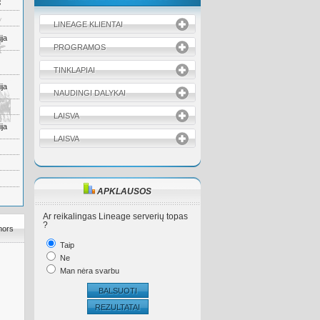
S
LINEAGE KLIENTAI
ja
PROGRAMOS
TINKLAPIAI
ja
NAUDINGI DALYKAI
LAISVA
ja
LAISVA
APKLAUSOS
Ar reikalingas Lineage serverių topas
?
mors
Taip
Ne
Man nėra svarbu
BALSUOTI
REZULTATAI