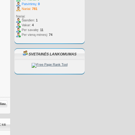
Patvirtintų:
0
Nariai:
781
Nariai:
Šiandien:
1
Vakar:
4
Per savaitę:
11
Per vieną mėnesį:
74
SVETAINĖS LANKOMUMAS
liau
kiti