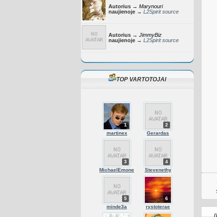
Autorius →
Marynouri
naujienoje →
L2Spirit source
Autorius →
JimmyBiz
naujienoje →
L2Spirit source
TOP VARTOTOJAI
1
2
martinex
Gerardas
3
4
MichaelEmone
Stevenethy
5
6
minde3a
rystoterae