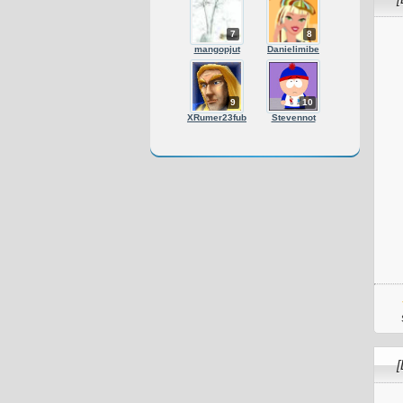
7
8
mangopjut
Danielimibe
9
10
XRumer23fub
Stevennot
[