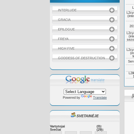
L
INTERLUDE
L2cy
(inte
GRACIA
20
EPILOGUE
L2cy
(int
FREYA
sezo
HIGH FIVE
L2cy
(in
f
GODDESS OF DESTRUCTION
Serv
L2l
[
Powered by
Translate
SVETAINĖJE
Vartotojai
(0):
Svečiai
(29):