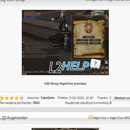
GM Shop HighFive kronikai
Autorius:
TakeDefo
Pridėta:
9-02-2016, 11:40
Thanks: 3
Skaityti to
Šia naujieną peržiurėjo:
3501
Naujienoje parašyta komentarų
0
L2j] Augmenter
High Five
»
High Five NPC 