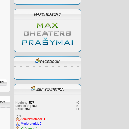
MAXCHEATERS
FACEBOOK
liau
MINI STATISTIKA
mors
Naujienų:
577
+0
Komentarų:
981
+0
Narių:
783
+1
Iš jų:
Administratoriai:
1
Moderatoriai:
0
VIP nariai:
0