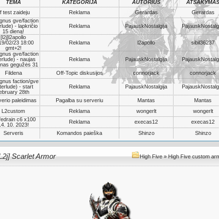
TEMA
KATEGORIJA
AUTORIUS
ATSAKYMA
f test zaideju
Reklama
Gerardas
Gerardas
gnus gve/faction
rlude) - lapkričio
Reklama
PajauskNostalgija
PajauskNostalgi
15 dieną!
[l2j]l2apollo
19/02/23 18:00
Reklama
l2apollo
sibil36237
gmt+2!
gnus gve/faction
erlude) - naujas
Reklama
PajauskNostalgija
PajauskNostalgi
nas gegužės 31
Fildena
Off-Topic diskusijos
connorjack
connorjack
gnus faction/gve
terlude) - start
Reklama
PajauskNostalgija
PajauskNostalgi
ebruary 28th
erio paleidimas
Pagalba su serveriu
Mantas
Mantas
L2custom
Reklama
wongerlt
wongerlt
ifedrain c6 x100
Reklama
execas12
execas12
14. 10. 2023!
Serveris
Komandos paieška
Shinzo
Shinzo
L2j] Scarlet Armor
High Five
»
High Five custom ar