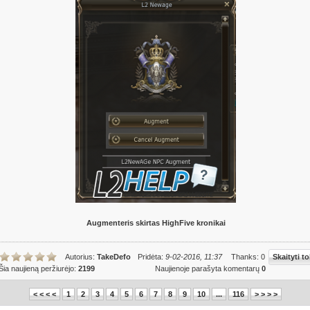
Augmenteris skirtas HighFive kronikai
Autorius:
TakeDefo
Pridėta:
9-02-2016, 11:37
Thanks: 0
Skaityti to
Šia naujieną peržiurėjo:
2199
Naujienoje parašyta komentarų
0
< < < <
1
2
3
4
5
6
7
8
9
10
...
116
> > > >