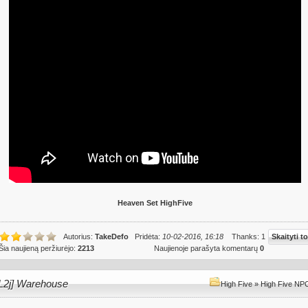
Heaven Set HighFive
Autorius:
TakeDefo
Pridėta:
10-02-2016, 16:18
Thanks: 1
Skaityti to
Šia naujieną peržiurėjo:
2213
Naujienoje parašyta komentarų
0
[L2j] Warehouse
High Five
»
High Five NPC 