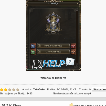
Warehouse HighFive
Autorius:
TakeDefo
Pridėta:
9-02-2016, 11:42
Thanks: 0
Skaityti to
Šia naujieną peržiurėjo:
2413
Naujienoje parašyta komentarų
0
[L2j] GM Shop
High Five
»
High Five NPC 