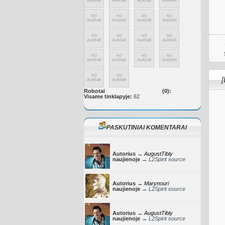
[
Robotai
(0):
Visame tinklapyje:
62
PASKUTINIAI KOMENTARAI
Autorius →
AugustTibly
naujienoje →
L2Spirit source
Autorius →
Marynouri
naujienoje →
L2Spirit source
Autorius →
AugustTibly
naujienoje →
L2Spirit source