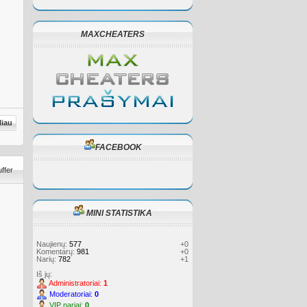
MAXCHEATERS
liau
FACEBOOK
ffer
MINI STATISTIKA
Naujienų:
577
+0
Komentarų:
981
+0
Narių:
782
+1
Iš jų:
Administratoriai:
1
Moderatoriai:
0
VIP nariai:
0