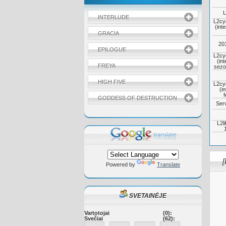
L
INTERLUDE
L2cy
(inte
GRACIA
20
EPILOGUE
L2cy
(int
FREYA
sezo
HIGH FIVE
L2cy
(in
f
GODDESS OF DESTRUCTION
Serv
L2l
[
Powered by
Translate
SVETAINĖJE
Vartotojai
(0):
Svečiai
(62):