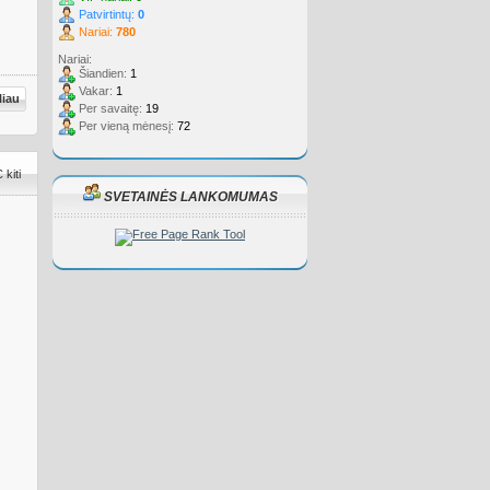
Patvirtintų:
0
Nariai:
780
Nariai:
Šiandien:
1
Vakar:
1
liau
Per savaitę:
19
Per vieną mėnesį:
72
kiti
SVETAINĖS LANKOMUMAS