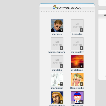
TOP VARTOTOJAI
[
1
2
martinex
Gerardas
3
4
MichaelEmone
Stevenethy
5
6
minde3a
rystoterae
7
8
mangopjut
Danielimibe
9
10
XRumer23fub
Stevennot