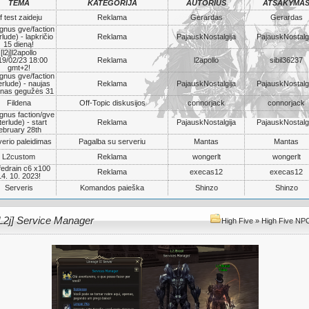
TEMA
KATEGORIJA
AUTORIUS
ATSAKYMA
f test zaideju
Reklama
Gerardas
Gerardas
gnus gve/faction
rlude) - lapkričio
Reklama
PajauskNostalgija
PajauskNostalgi
15 dieną!
[l2j]l2apollo
19/02/23 18:00
Reklama
l2apollo
sibil36237
gmt+2!
gnus gve/faction
erlude) - naujas
Reklama
PajauskNostalgija
PajauskNostalgi
nas gegužės 31
Fildena
Off-Topic diskusijos
connorjack
connorjack
gnus faction/gve
terlude) - start
Reklama
PajauskNostalgija
PajauskNostalgi
ebruary 28th
erio paleidimas
Pagalba su serveriu
Mantas
Mantas
L2custom
Reklama
wongerlt
wongerlt
ifedrain c6 x100
Reklama
execas12
execas12
14. 10. 2023!
Serveris
Komandos paieška
Shinzo
Shinzo
L2j] Service Manager
High Five
»
High Five NPC 