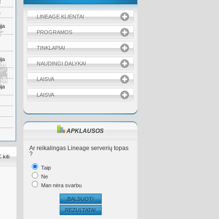
S
LINEAGE KLIENTAI
ja
PROGRAMOS
TINKLAPIAI
ja
NAUDINGI DALYKAI
LAISVA
ja
LAISVA
APKLAUSOS
Ar reikalingas Lineage serverių topas
?
kiti
Taip
Ne
Man nėra svarbu
BALSUOTI
REZULTATAI