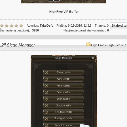
HighFive VIP Buffer
Autorius:
TakeDefo
Pridėta:
9-02-2016, 11:32
Thanks: 0
Skaityti to
Šia naujieną peržiurėjo:
3250
Naujienoje parašyta komentarų
0
L2j] Siege Manager
High Five
»
High Five NPC 