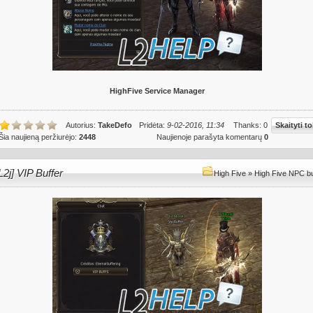
HighFive Service Manager
Autorius:
TakeDefo
Pridėta:
9-02-2016, 11:34
Thanks: 0
Skaityti to
Šia naujieną peržiurėjo:
2448
Naujienoje parašyta komentarų
0
L2j] VIP Buffer
High Five
»
High Five NPC bu