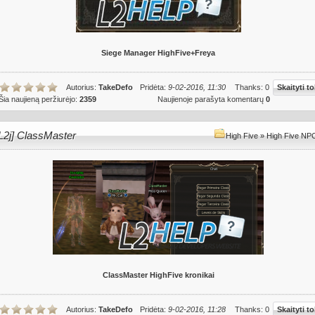
Siege Manager HighFive+Freya
Autorius:
TakeDefo
Pridėta:
9-02-2016, 11:30
Thanks: 0
Skaityti to
Šia naujieną peržiurėjo:
2359
Naujienoje parašyta komentarų
0
L2j] ClassMaster
High Five
»
High Five NPC 
ClassMaster HighFive kronikai
Autorius:
TakeDefo
Pridėta:
9-02-2016, 11:28
Thanks: 0
Skaityti to