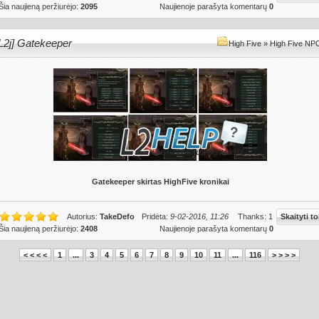
Šia naujieną peržiurėjo:
2095
Naujienoje parašyta komentarų
0
L2j] Gatekeeper
High Five
»
High Five NPC 
Gatekeeper skirtas HighFive kronikai
Autorius:
TakeDefo
Pridėta:
9-02-2016, 11:26
Thanks: 1
Skaityti to
Šia naujieną peržiurėjo:
2408
Naujienoje parašyta komentarų
0
< < < <
1
...
3
4
5
6
7
8
9
10
11
...
116
> > > >