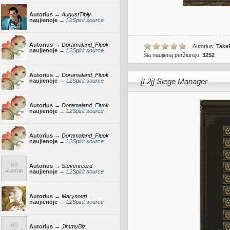
Autorius →
AugustTibly
naujienoje →
L2Spirit source
Autorius →
Doramaland_Fluok
Autorius:
Take
naujienoje →
L2Spirit source
Šia naujieną peržiurėjo:
3252
Autorius →
Doramaland_Fluok
[L2j] Siege Manager
naujienoje →
L2Spirit source
Autorius →
Doramaland_Fluok
naujienoje →
L2Spirit source
Autorius →
Doramaland_Fluok
naujienoje →
L2Spirit source
Autorius →
Stevenreord
naujienoje →
L2Spirit source
Autorius →
Marynouri
naujienoje →
L2Spirit source
Autorius →
JimmyBiz