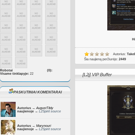
H
Autorius:
Take
Šia naujieną peržiurėjo:
2449
Robotai
(0):
Visame tinklapyje:
22
[L2j] VIP Buffer
PASKUTINIAI KOMENTARAI
Autorius →
AugustTibly
naujienoje →
L2Spirit source
Autorius →
Marynouri
naujienoje →
L2Spirit source