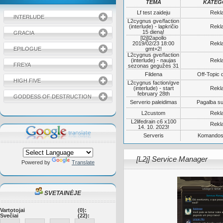
TEMA
KATEG
Lf test zaideju
Rekl
INTERLUDE
L2cygnus gve/faction
(interlude) - lapkričio
Rekl
15 dieną!
GRACIA
[l2j]l2apollo
2019/02/23 18:00
Rekl
EPILOGUE
gmt+2!
L2cygnus gve/faction
(interlude) - naujas
Rekl
FREYA
sezonas gegužės 31
Fildena
Off-Topic 
HIGH FIVE
L2cygnus faction/gve
(interlude) - start
Rekl
february 28th
GODDESS OF DESTRUCTION
Serverio paleidimas
Pagalba su
L2custom
Rekl
L2lifedrain c6 x100
Rekl
14. 10. 2023!
Serveris
Komandos
[L2j] Service Manager
Powered by
Translate
SVETAINĖJE
Vartotojai
(0):
Svečiai
(22):