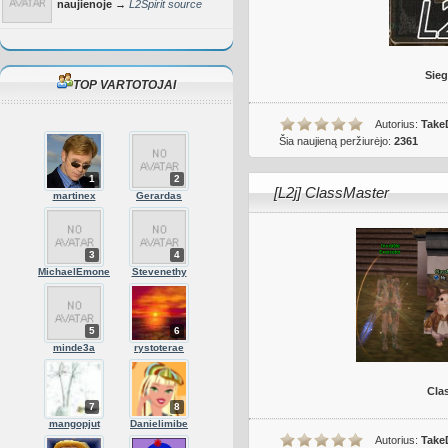
naujienoje →
L2Spirit source
Sie
TOP VARTOTOJAI
Autorius:
Take
Šia naujieną peržiurėjo:
2361
1
2
[L2j] ClassMaster
martinex
Gerardas
3
4
MichaelEmone
Stevenethy
5
6
minde3a
rystoterae
Cla
7
8
mangopjut
Danielimibe
Autorius:
Take