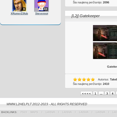
Šia naujieną peržiurėjo:
2096
9
10
XRumer23fub
Stevennot
[L2j] Gatekeeper
Gatekee
Autorius:
Take
Šia naujieną peržiurėjo:
2410
< < < <
1
...
3
4
WWW.L2HELP.LT 2012-2023 - ALL RIGHTS RESERVED
BACKLINKS:
FS22 MAPS
Ι
LAISVA
Ι
LAISVA
Ι
LAISVA
Ι
LAISVA
Ι
LA