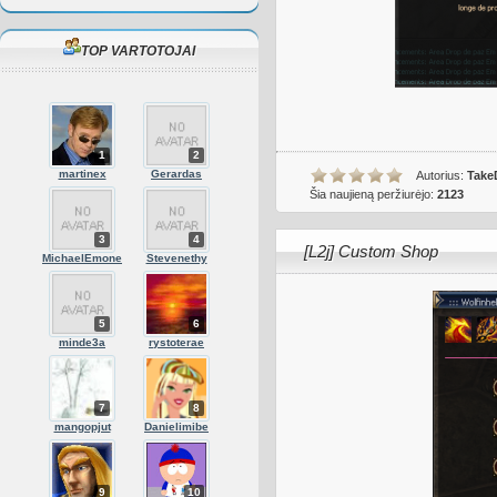
TOP VARTOTOJAI
1
2
martinex
Gerardas
Autorius:
Take
Šia naujieną peržiurėjo:
2123
3
4
[L2j] Custom Shop
MichaelEmone
Stevenethy
5
6
minde3a
rystoterae
7
8
mangopjut
Danielimibe
9
10