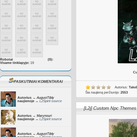
Robotai
(0):
Visame tinklapyje:
19
Cu
PASKUTINIAI KOMENTARAI
Autorius:
Take
Šia naujieną peržiurėjo:
2553
Autorius →
AugustTibly
naujienoje →
L2Spirit source
[L2j] Custom Npc Themes
Autorius →
Marynouri
naujienoje →
L2Spirit source
Autorius →
AugustTibly