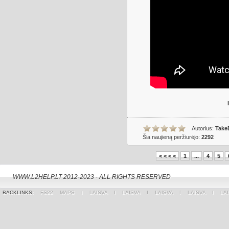
Autorius:
Take
Šia naujieną peržiurėjo:
2292
< < < <
1
...
4
5
WWW.L2HELP.LT 2012-2023 - ALL RIGHTS RESERVED
BACKLINKS:
FS22 MAPS
Ι
LAISVA
Ι
LAISVA
Ι
LAISVA
Ι
LAISVA
Ι
LA