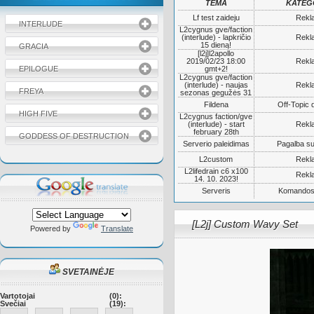
TEMA
KATEG
Lf test zaideju
Rekl
INTERLUDE
L2cygnus gve/faction
(interlude) - lapkričio
Rekl
15 dieną!
GRACIA
[l2j]l2apollo
2019/02/23 18:00
Rekl
EPILOGUE
gmt+2!
L2cygnus gve/faction
(interlude) - naujas
Rekl
FREYA
sezonas gegužės 31
Fildena
Off-Topic 
HIGH FIVE
L2cygnus faction/gve
(interlude) - start
Rekl
february 28th
GODDESS OF DESTRUCTION
Serverio paleidimas
Pagalba su
L2custom
Rekl
L2lifedrain c6 x100
Rekl
14. 10. 2023!
Serveris
Komandos
[L2j] Custom Wavy Set
Powered by
Translate
SVETAINĖJE
Vartotojai
(0):
Svečiai
(19):