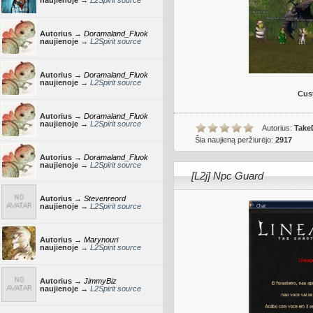
naujienoje →
L2Spirit source
Autorius →
Doramaland_Fluok
naujienoje →
L2Spirit source
Autorius →
Doramaland_Fluok
naujienoje →
L2Spirit source
Cus
Autorius →
Doramaland_Fluok
naujienoje →
L2Spirit source
Autorius:
Take
Šia naujieną peržiurėjo:
2917
Autorius →
Doramaland_Fluok
naujienoje →
L2Spirit source
[L2j] Npc Guard
Autorius →
Stevenreord
naujienoje →
L2Spirit source
Autorius →
Marynouri
naujienoje →
L2Spirit source
Autorius →
JimmyBiz
naujienoje →
L2Spirit source