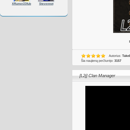
XRumer23fub
Stevennot
Autorius:
Take
Šia naujieną peržiurėjo:
3157
[L2j] Clan Manager