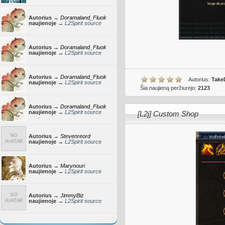
Autorius →
Doramaland_Fluok
naujienoje →
L2Spirit source
Autorius →
Doramaland_Fluok
naujienoje →
L2Spirit source
Autorius →
Doramaland_Fluok
Autorius:
Take
naujienoje →
L2Spirit source
Šia naujieną peržiurėjo:
2123
Autorius →
Doramaland_Fluok
naujienoje →
L2Spirit source
[L2j] Custom Shop
Autorius →
Stevenreord
naujienoje →
L2Spirit source
Autorius →
Marynouri
naujienoje →
L2Spirit source
Autorius →
JimmyBiz
naujienoje →
L2Spirit source