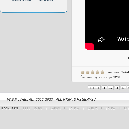
Autorius:
Take
Šia naujieną peržiurėjo:
2292
< < < <
1
...
4
5
WWW.L2HELP.LT 2012-2023 - ALL RIGHTS RESERVED
BACKLINKS:
FS22 MAPS
Ι
LAISVA
Ι
LAISVA
Ι
LAISVA
Ι
LAISVA
Ι
LA