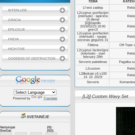
TEMA
KATEG
Lf test zaideju
Rekl
INTERLUDE
L2cygnus gve/faction
(interlude) - lapkričio
Rekl
15 dieną!
GRACIA
[l2j]l2apollo
2019/02/23 18:00
Rekl
EPILOGUE
gmt+2!
L2cygnus gve/faction
(interlude) - naujas
Rekl
FREYA
sezonas gegužės 31
Fildena
Off-Topic 
HIGH FIVE
L2cygnus faction/gve
(interlude) - start
Rekl
february 28th
GODDESS OF DESTRUCTION
Serverio paleidimas
Pagalba su
L2custom
Rekl
L2lifedrain c6 x100
Rekl
14. 10. 2023!
Serveris
Komandos
[L2j] Custom Wavy Set
Powered by
Translate
SVETAINĖJE
Vartotojai
(0):
Svečiai
(62):