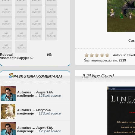
Cus
Robotai
(0):
Autorius:
Take
Visame tinklapyje:
62
Šia naujieną peržiurėjo:
2919
[L2j] Npc Guard
PASKUTINIAI KOMENTARAI
Autorius →
AugustTibly
naujienoje →
L2Spirit source
Autorius →
Marynouri
naujienoje →
L2Spirit source
Autorius →
AugustTibly
naujienoje →
L2Spirit source