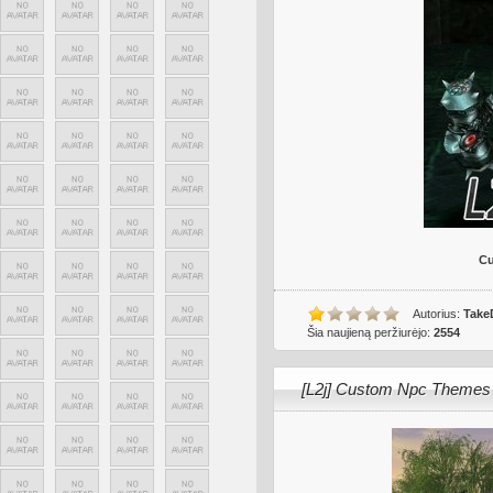
Cu
Autorius:
Take
Šia naujieną peržiurėjo:
2554
[L2j] Custom Npc Themes