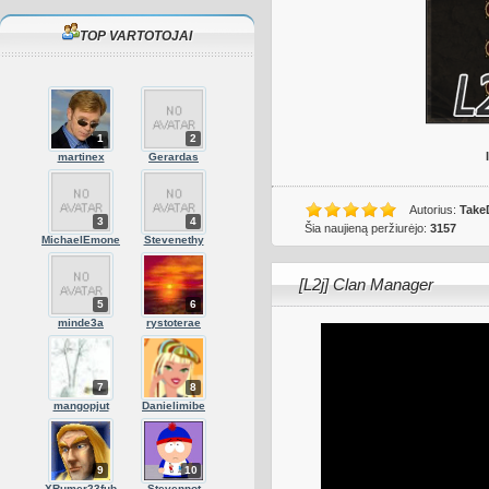
TOP VARTOTOJAI
1
2
martinex
Gerardas
Autorius:
Take
3
4
Šia naujieną peržiurėjo:
3157
MichaelEmone
Stevenethy
[L2j] Clan Manager
5
6
minde3a
rystoterae
7
8
mangopjut
Danielimibe
9
10
XRumer23fub
Stevennot